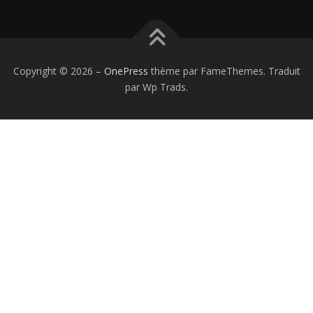
Copyright © 2026
–
OnePress
thème par FameThemes. Traduit
par Wp Trads.