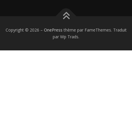
Copyright © 2026
–
OnePress
thème par FameThemes. Traduit
par Wp Trads.